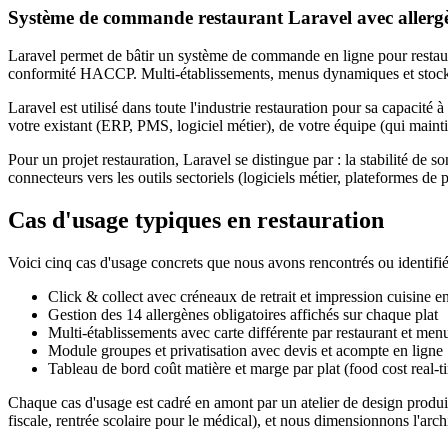
Système de commande restaurant Laravel avec aller
Laravel permet de bâtir un système de commande en ligne pour restaura
conformité HACCP. Multi-établissements, menus dynamiques et stocks
Laravel est utilisé dans toute l'industrie restauration pour sa capacité 
votre existant (ERP, PMS, logiciel métier), de votre équipe (qui maintien
Pour un projet restauration, Laravel se distingue par : la stabilité de
connecteurs vers les outils sectoriels (logiciels métier, plateformes d
Cas d'usage typiques en restauration
Voici cinq cas d'usage concrets que nous avons rencontrés ou identifi
Click & collect avec créneaux de retrait et impression cuisine e
Gestion des 14 allergènes obligatoires affichés sur chaque plat
Multi-établissements avec carte différente par restaurant et men
Module groupes et privatisation avec devis et acompte en ligne
Tableau de bord coût matière et marge par plat (food cost real-t
Chaque cas d'usage est cadré en amont par un atelier de design produit.
fiscale, rentrée scolaire pour le médical), et nous dimensionnons l'arc