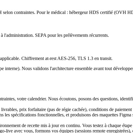
H selon contraintes. Pour le médical : hébergeur HDS certifié (OVH 
 à l'administration. SEPA pour les prélèvements récurrents.
plicable. Chiffrement at-rest AES-256, TLS 1.3 en transit.
ipe interne). Nous validons l'architecture ensemble avant tout dévelo
traintes, votre calendrier. Nous écoutons, posons des questions, identif
livrables, prix forfaitaire (pas de régie cachée), conditions de paiemen
 les spécifications fonctionnelles, et produisons des maquettes Figma si 
onnement de recette mis à jour en continu. Vous testez à chaque étape et
o-live avec vous, formons vos équipes (sessions remote enregistrées), e