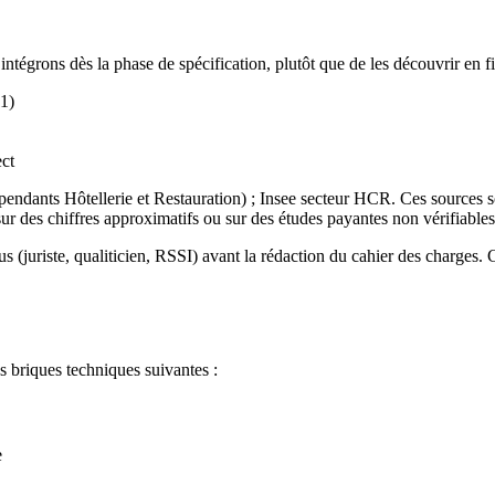
ntégrons dès la phase de spécification, plutôt que de les découvrir en fi
11)
ct
dants Hôtellerie et Restauration) ; Insee secteur HCR. Ces sources son
r des chiffres approximatifs ou sur des études payantes non vérifiables
 (juriste, qualiticien, RSSI) avant la rédaction du cahier des charges. C
s briques techniques suivantes :
e