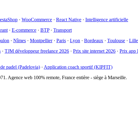
restaShop
·
WooCommerce
·
React Native
·
Intelligence artificielle
rant
·
E-commerce
·
BTP
·
Transport
ulon
·
Nîmes
·
Montpellier
·
Paris
·
Lyon
·
Bordeaux
·
Toulouse
·
Lille
s
·
TJM développeur freelance 2026
·
Prix site internet 2026
·
Prix app 
 de padel (Padelovia)
·
Application coach sportif (KIPFIT)
. Agence web 100% remote, France entière - siège à Marseille.