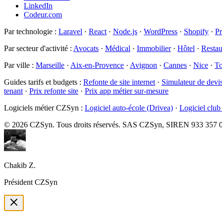
LinkedIn
Codeur.com
Par technologie
:
Laravel
·
React
·
Node.js
·
WordPress
·
Shopify
·
P
Par secteur d'activité
:
Avocats
·
Médical
·
Immobilier
·
Hôtel
·
Restau
Par ville
:
Marseille
·
Aix-en-Provence
·
Avignon
·
Cannes
·
Nice
·
To
Guides tarifs et budgets
:
Refonte de site internet
·
Simulateur de devi
tenant
·
Prix refonte site
·
Prix app métier sur-mesure
Logiciels métier CZSyn
:
Logiciel auto-école (Drivea)
·
Logiciel club
©
2026
CZSyn. Tous droits réservés. SAS CZSyn, SIREN 933 357 071
Chakib Z.
Président CZSyn