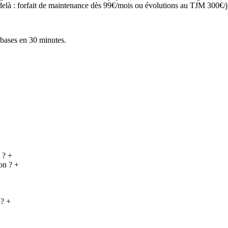
delà : forfait de maintenance dès 99€/mois ou évolutions au TJM 300€/jo
 bases en 30 minutes.
 ?
+
on ?
+
 ?
+