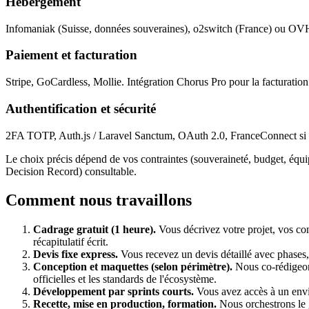
Hébergement
Infomaniak (Suisse, données souveraines), o2switch (France) ou OV
Paiement et facturation
Stripe, GoCardless, Mollie. Intégration Chorus Pro pour la facturation
Authentification et sécurité
2FA TOTP, Auth.js / Laravel Sanctum, OAuth 2.0, FranceConnect si ap
Le choix précis dépend de vos contraintes (souveraineté, budget, équ
Decision Record) consultable.
Comment nous travaillons
Cadrage gratuit (1 heure).
Vous décrivez votre projet, vos con
récapitulatif écrit.
Devis fixe express.
Vous recevez un devis détaillé avec phases, 
Conception et maquettes (selon périmètre).
Nous co-rédigeons
officielles et les standards de l'écosystème.
Développement par sprints courts.
Vous avez accès à un envir
Recette, mise en production, formation.
Nous orchestrons le g