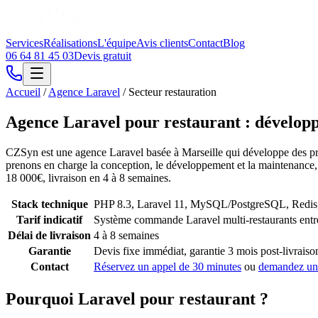
Services
Réalisations
L'équipe
Avis clients
Contact
Blog
06 64 81 45 03
Devis gratuit
Accueil
/
Agence Laravel
/
Secteur restauration
Agence Laravel pour restaurant : dévelop
CZSyn est une agence Laravel basée à Marseille qui développe des pr
prenons en charge la conception, le développement et la maintenance,
18 000€, livraison en 4 à 8 semaines.
Stack technique
PHP 8.3, Laravel 11, MySQL/PostgreSQL, Redis, I
Tarif indicatif
Système commande Laravel multi-restaurants entr
Délai de livraison
4 à 8 semaines
Garantie
Devis fixe immédiat, garantie 3 mois post-livraiso
Contact
Réservez un appel de 30 minutes
ou
demandez un
Pourquoi Laravel pour restaurant ?