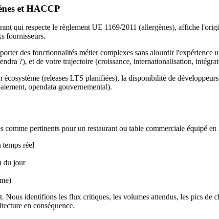
gènes et HACCP
nt qui respecte le règlement UE 1169/2011 (allergènes), affiche l'origi
 fournisseurs.
à porter des fonctionnalités métier complexes sans alourdir l'expérience u
dra ?), et de votre trajectoire (croissance, internationalisation, intégrat
 son écosystème (releases LTS planifiées), la disponibilité de développeu
e paiement, opendata gouvernemental).
és comme pertinents pour un restaurant ou table commerciale équipé en 
n temps réel
u du jour
ime)
 Nous identifions les flux critiques, les volumes attendus, les pics de c
hitecture en conséquence.