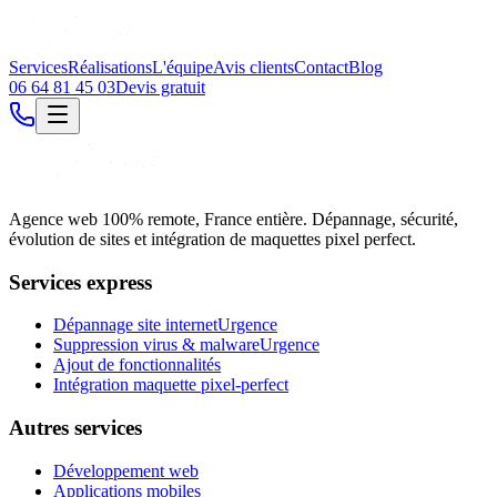
Services
Réalisations
L'équipe
Avis clients
Contact
Blog
06 64 81 45 03
Devis gratuit
Agence web 100% remote, France entière. Dépannage, sécurité,
évolution de sites et intégration de maquettes pixel perfect.
Services express
Dépannage site internet
Urgence
Suppression virus & malware
Urgence
Ajout de fonctionnalités
Intégration maquette pixel-perfect
Autres services
Développement web
Applications mobiles