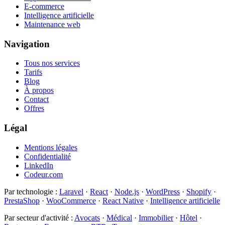
E-commerce
Intelligence artificielle
Maintenance web
Navigation
Tous nos services
Tarifs
Blog
À propos
Contact
Offres
Légal
Mentions légales
Confidentialité
LinkedIn
Codeur.com
Par technologie
:
Laravel
·
React
·
Node.js
·
WordPress
·
Shopify
·
PrestaShop
·
WooCommerce
·
React Native
·
Intelligence artificielle
Par secteur d'activité
:
Avocats
·
Médical
·
Immobilier
·
Hôtel
·