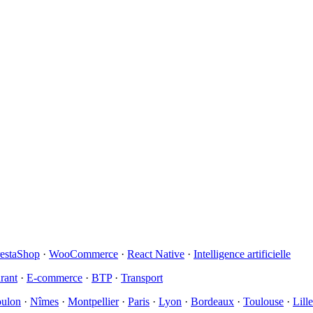
restaShop
·
WooCommerce
·
React Native
·
Intelligence artificielle
rant
·
E-commerce
·
BTP
·
Transport
ulon
·
Nîmes
·
Montpellier
·
Paris
·
Lyon
·
Bordeaux
·
Toulouse
·
Lille