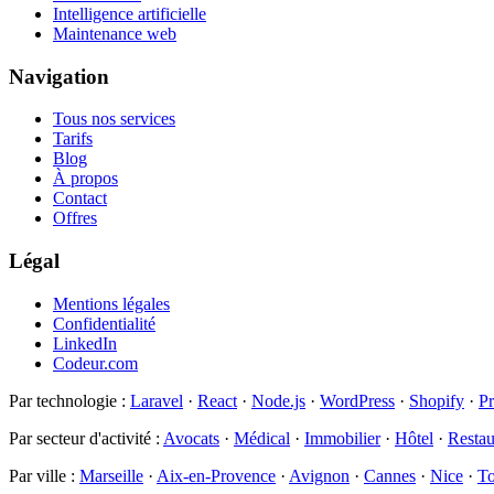
Intelligence artificielle
Maintenance web
Navigation
Tous nos services
Tarifs
Blog
À propos
Contact
Offres
Légal
Mentions légales
Confidentialité
LinkedIn
Codeur.com
Par technologie
:
Laravel
·
React
·
Node.js
·
WordPress
·
Shopify
·
P
Par secteur d'activité
:
Avocats
·
Médical
·
Immobilier
·
Hôtel
·
Restau
Par ville
:
Marseille
·
Aix-en-Provence
·
Avignon
·
Cannes
·
Nice
·
To