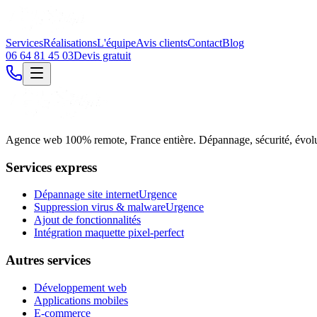
Services
Réalisations
L'équipe
Avis clients
Contact
Blog
06 64 81 45 03
Devis gratuit
Agence web 100% remote, France entière. Dépannage, sécurité, évolutio
Services express
Dépannage site internet
Urgence
Suppression virus & malware
Urgence
Ajout de fonctionnalités
Intégration maquette pixel-perfect
Autres services
Développement web
Applications mobiles
E-commerce