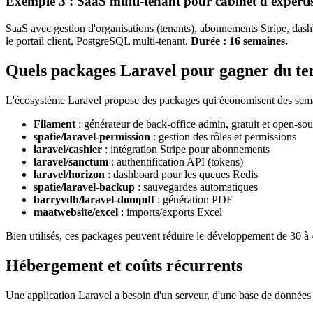
Exemple 3 : SaaS multi-tenant pour cabinet d'experti
SaaS avec gestion d'organisations (tenants), abonnements Stripe, dash
le portail client, PostgreSQL multi-tenant.
Durée : 16 semaines.
Quels packages Laravel pour gagner du te
L'écosystème Laravel propose des packages qui économisent des sema
Filament
: générateur de back-office admin, gratuit et open-so
spatie/laravel-permission
: gestion des rôles et permissions
laravel/cashier
: intégration Stripe pour abonnements
laravel/sanctum
: authentification API (tokens)
laravel/horizon
: dashboard pour les queues Redis
spatie/laravel-backup
: sauvegardes automatiques
barryvdh/laravel-dompdf
: génération PDF
maatwebsite/excel
: imports/exports Excel
Bien utilisés, ces packages peuvent réduire le développement de 30 à 
Hébergement et coûts récurrents
Une application Laravel a besoin d'un serveur, d'une base de données 