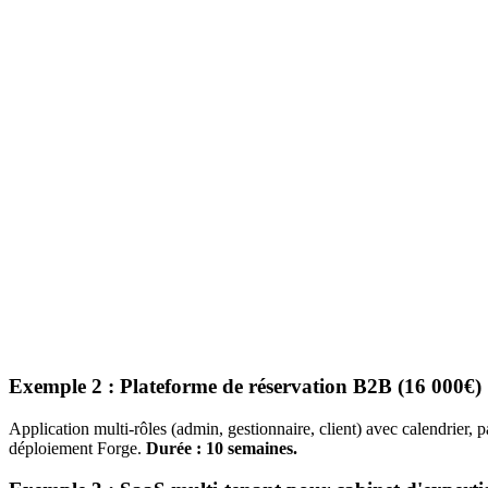
5. Tests, déploiement, documentation (10-15% du bud
Tests automatisés, mise en production, configuration du serveur, docum
Stack Laravel maitrisee
On code en Laravel depuis ses premieres versions.
Filament, Livewire, Inertia, Sanctum, Cashier, Horizon. Devis ferme 
06 64 81 45 03
ou
programmez votre appel
Exemples concrets de projets Laravel et le
Exemple 1 : MVP de gestion de stock pour PME (8 5
Application Laravel avec authentification simple, CRUD produits et 
Exemple 2 : Plateforme de réservation B2B (16 000€)
Application multi-rôles (admin, gestionnaire, client) avec calendrier
déploiement Forge.
Durée : 10 semaines.