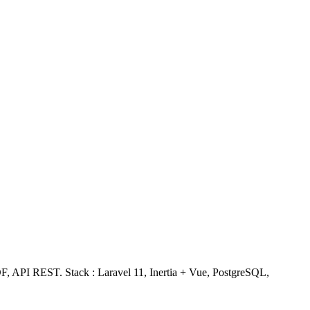
estimé qui détermine la maintenabilité long terme.
 + Livewire, MySQL, déploiement sur OVH.
Durée : 5 semaines.
 PDF, API REST. Stack : Laravel 11, Inertia + Vue, PostgreSQL,