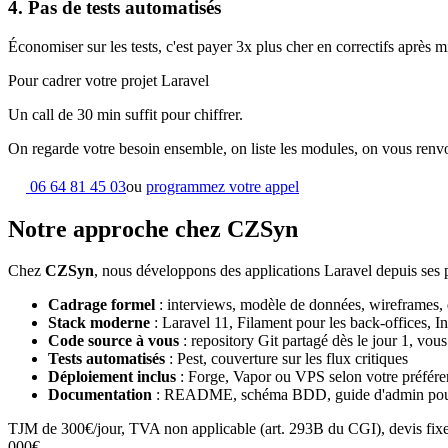
4. Pas de tests automatisés
Économiser sur les tests, c'est payer 3x plus cher en correctifs après mi
Pour cadrer votre projet Laravel
Un call de 30 min suffit pour chiffrer.
On regarde votre besoin ensemble, on liste les modules, on vous renv
06 64 81 45 03
ou
programmez votre appel
Notre approche chez CZSyn
Chez
CZSyn
, nous développons des applications Laravel depuis ses p
Cadrage formel
: interviews, modèle de données, wireframes,
Stack moderne
: Laravel 11, Filament pour les back-offices, I
Code source à vous
: repository Git partagé dès le jour 1, vous
Tests automatisés
: Pest, couverture sur les flux critiques
Déploiement inclus
: Forge, Vapor ou VPS selon votre préfér
Documentation
: README, schéma BDD, guide d'admin pour
TJM de 300€/jour, TVA non applicable (art. 293B du CGI), devis fixe
000€.