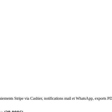
get)
entation : 1 500 à 3 000€ selon le projet. C'est un poste souvent sous-
sous 24h, code source a vous, deploiement inclus.
urs budgets
00€)
fournisseurs, alertes de seuil, export CSV. Stack : Laravel 11, Blade
, paiements Stripe via Cashier, notifications mail et WhatsApp, exports