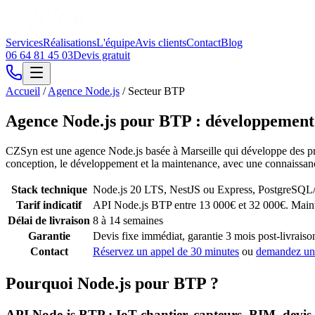
Services
Réalisations
L'équipe
Avis clients
Contact
Blog
06 64 81 45 03
Devis gratuit
Accueil
/
Agence Node.js
/
Secteur BTP
Agence Node.js pour BTP : développement
CZSyn est une agence Node.js basée à Marseille qui développe des pr
conception, le développement et la maintenance, avec une connaissanc
Stack technique
Node.js 20 LTS, NestJS ou Express, PostgreS
Tarif indicatif
API Node.js BTP entre 13 000€ et 32 000€. Main
Délai de livraison
8 à 14 semaines
Garantie
Devis fixe immédiat, garantie 3 mois post-livraiso
Contact
Réservez un appel de 30 minutes
ou
demandez un
Pourquoi Node.js pour BTP ?
API Node.js BTP : IoT chantier, capteurs, BIM, devis