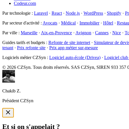
Codeur.com
Par technologie
:
Laravel
·
React
·
Node.js
·
WordPress
·
Shopify
·
P
Par secteur d'activité
:
Avocats
·
Médical
·
Immobilier
·
Hôtel
·
Restau
Par ville
:
Marseille
·
Aix-en-Provence
·
Avignon
·
Cannes
·
Nice
·
To
Guides tarifs et budgets
:
Refonte de site internet
·
Simulateur de devi
tenant
·
Prix refonte site
·
Prix app métier sur-mesure
Logiciels métier CZSyn
:
Logiciel auto-école (Drivea)
·
Logiciel club
©
2026
CZSyn. Tous droits réservés. SAS CZSyn, SIREN 933 357 071
Chakib Z.
Président CZSyn
Et si on s'appelait ?