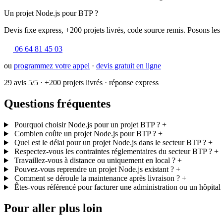
Un projet Node.js pour BTP ?
Devis fixe express, +200 projets livrés, code source remis. Posons les
06 64 81 45 03
ou
programmez votre appel
·
devis gratuit en ligne
29 avis 5/5
·
+200 projets livrés
·
réponse express
Questions fréquentes
Pourquoi choisir Node.js pour un projet BTP ?
+
Combien coûte un projet Node.js pour BTP ?
+
Quel est le délai pour un projet Node.js dans le secteur BTP ?
+
Respectez-vous les contraintes réglementaires du secteur BTP ?
+
Travaillez-vous à distance ou uniquement en local ?
+
Pouvez-vous reprendre un projet Node.js existant ?
+
Comment se déroule la maintenance après livraison ?
+
Êtes-vous référencé pour facturer une administration ou un hôpital
Pour aller plus loin