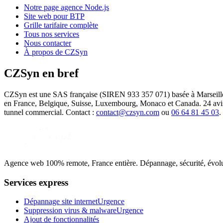
Notre page agence Node.js
Site web pour BTP
Grille tarifaire complète
Tous nos services
Nous contacter
À propos de CZSyn
CZSyn en bref
CZSyn est une SAS française (SIREN 933 357 071) basée à Marseille 
en France, Belgique, Suisse, Luxembourg, Monaco et Canada. 24 avis 5
tunnel commercial. Contact :
contact@czsyn.com
ou
06 64 81 45 03
.
Agence web 100% remote, France entière. Dépannage, sécurité, évolutio
Services express
Dépannage site internet
Urgence
Suppression virus & malware
Urgence
Ajout de fonctionnalités