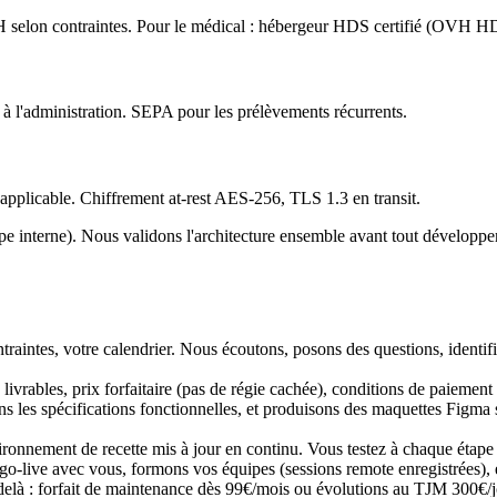
H selon contraintes. Pour le médical : hébergeur HDS certifié (OVH 
 à l'administration. SEPA pour les prélèvements récurrents.
plicable. Chiffrement at-rest AES-256, TLS 1.3 en transit.
ipe interne). Nous validons l'architecture ensemble avant tout dévelo
traintes, votre calendrier. Nous écoutons, posons des questions, identif
livrables, prix forfaitaire (pas de régie cachée), conditions de paiemen
 les spécifications fonctionnelles, et produisons des maquettes Figma si 
onnement de recette mis à jour en continu. Vous testez à chaque étape et
o-live avec vous, formons vos équipes (sessions remote enregistrées), e
delà : forfait de maintenance dès 99€/mois ou évolutions au TJM 300€/jo