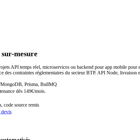
 sur-mesure
ojets API temps réel, microservices ou backend pour app mobile pour en
e des contraintes réglementaires du secteur BTP. API Node, livraison 
QL/MongoDB, Prisma, BullMQ
tenance dès 149€/mois.
n, code source remis
 devis
 automatisés