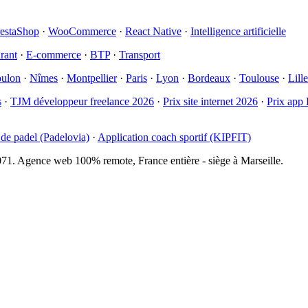
restaShop
·
WooCommerce
·
React Native
·
Intelligence artificielle
rant
·
E-commerce
·
BTP
·
Transport
ulon
·
Nîmes
·
Montpellier
·
Paris
·
Lyon
·
Bordeaux
·
Toulouse
·
Lille
s
·
TJM développeur freelance 2026
·
Prix site internet 2026
·
Prix app 
 de padel (Padelovia)
·
Application coach sportif (KIPFIT)
. Agence web 100% remote, France entière - siège à Marseille.