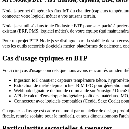
Node.js permet d'ingérer les flux IoT du chantier (capteurs températu
connecter votre logiciel métier à vos artisans terrain.
Node.js est utilisé dans toute l'industrie BTP pour sa capacité à porter
existant (ERP, PMS, logiciel métier), de votre équipe (qui maintiendra ?)
Pour un projet BTP, Node.js se distingue par : la stabilité de son éco
vers les outils sectoriels (logiciels métier, plateformes de paiement, 
Cas d'usage typiques en BTP
Voici cinq cas d'usage concrets que nous avons rencontrés ou identifi
Ingestion IoT chantier : capteurs température béton, hygrométrie
Extraction de métré depuis fichier BIM IFC pour génération au
Webhook signature de bon de commande sur Yousign / DocuS
API de calcul d'enveloppe budgétaire (coût des matériaux, MO
Connecteur avec logiciels comptables (Cegid, Sage Coala) pour 
Chaque cas d'usage est cadré en amont par un atelier de design produit.
fiscale, rentrée scolaire pour le médical), et nous dimensionnons l'arc
Particularités sectorielles à respecter