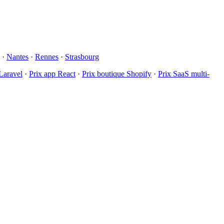
·
Nantes
·
Rennes
·
Strasbourg
Laravel
·
Prix app React
·
Prix boutique Shopify
·
Prix SaaS multi-