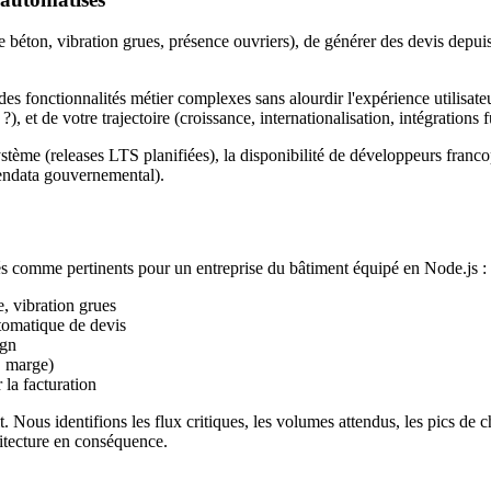
re béton, vibration grues, présence ouvriers), de générer des devis depu
 des fonctionnalités métier complexes sans alourdir l'expérience utilisate
, et de votre trajectoire (croissance, internationalisation, intégrations f
système (releases LTS planifiées), la disponibilité de développeurs fran
opendata gouvernemental).
és comme pertinents pour un entreprise du bâtiment équipé en Node.js :
, vibration grues
tomatique de devis
ign
, marge)
la facturation
 Nous identifions les flux critiques, les volumes attendus, les pics de c
hitecture en conséquence.