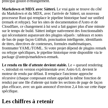
principal goulot d'étranglement.
Markdown et MDX avec Sätteri.
Le vrai gain se trouve du côté
du Markdown et du MDX, avec l'arrivée de Sätteri, un nouveau
processeur Rust qui remplace le pipeline historique basé sur unified
(remark et rehype). Sur les sites de documentation d'Astro et de
Cloudflare, ce changement à lui seul a fait gagner plus d'une minute
sur le temps de build. Sätteri intègre nativement des fonctionnalités
qui nécessitaient auparavant des plugins séparés : tableaux et notes
de bas de page façon GitHub, ponctuation intelligente, identifiants
de titres, directives de conteneurs, formules mathématiques,
frontmatter YAML/TOML. Si votre projet dépend de plugins remark
ou rehype spécifiques, le pipeline historique reste disponible via le
package @astrojs/markdown-remark.
Le rendu en file d'attente devient stable.
Le « queued rendering
», introduit en version expérimentale avec Astro 6.0, devient le
moteur de rendu par défaut. Il remplace l'ancienne approche
récursive (chaque composant enfant appelait la même fonction de
rendu) par une file d'attente qui traite les sections de page de façon
plus efficace, avec un gain annoncé d'environ 2,4 fois sur cette étape
spécifique.
Les chiffres à retenir