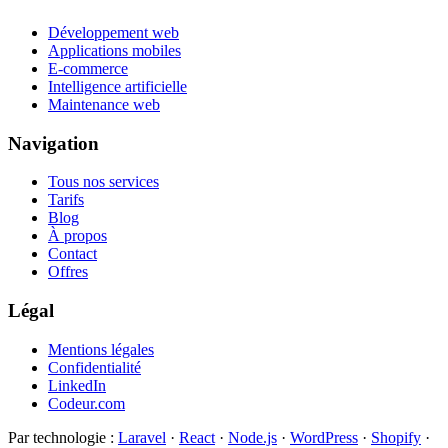
Développement web
Applications mobiles
E-commerce
Intelligence artificielle
Maintenance web
Navigation
Tous nos services
Tarifs
Blog
À propos
Contact
Offres
Légal
Mentions légales
Confidentialité
LinkedIn
Codeur.com
Par technologie
:
Laravel
·
React
·
Node.js
·
WordPress
·
Shopify
·