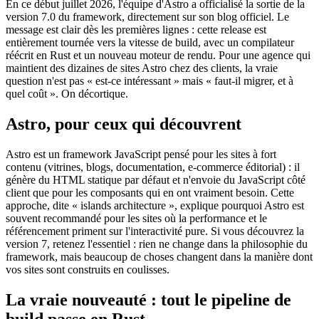
En ce début juillet 2026, l'équipe d'Astro a officialisé la sortie de la
version 7.0 du framework, directement sur son blog officiel. Le
message est clair dès les premières lignes : cette release est
entièrement tournée vers la vitesse de build, avec un compilateur
réécrit en Rust et un nouveau moteur de rendu. Pour une agence qui
maintient des dizaines de sites Astro chez des clients, la vraie
question n'est pas « est-ce intéressant » mais « faut-il migrer, et à
quel coût ». On décortique.
Astro, pour ceux qui découvrent
Astro est un framework JavaScript pensé pour les sites à fort
contenu (vitrines, blogs, documentation, e-commerce éditorial) : il
génère du HTML statique par défaut et n'envoie du JavaScript côté
client que pour les composants qui en ont vraiment besoin. Cette
approche, dite « islands architecture », explique pourquoi Astro est
souvent recommandé pour les sites où la performance et le
référencement priment sur l'interactivité pure. Si vous découvrez la
version 7, retenez l'essentiel : rien ne change dans la philosophie du
framework, mais beaucoup de choses changent dans la manière dont
vos sites sont construits en coulisses.
La vraie nouveauté : tout le pipeline de
build passe en Rust