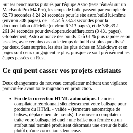
Sur les benchmarks publiés par l'équipe Astro (tests réalisés sur un
MacBook Pro M4 Pro), les temps de build passent par exemple de
62,70 secondes à 24,24 secondes pour le site astro.build lui-même
(environ 308 pages), de 114,54 à 73,53 secondes pour la
documentation officielle (environ 6 313 pages), et de 386,89 à
261,94 secondes pour developers.cloudflare.com (8 431 pages).
Globalement, Astro annonce des builds 15 à 61 % plus rapides selon
les sites, avec certains cas où le temps de build est plus que divisé
par deux. Sans surprise, les sites les plus riches en Markdown et en
pages sont ceux qui gagnent le plus, puisque ce sont précisément les
étapes passées en Rust.
Ce qui peut casser vos projets existants
Deux changements du nouveau compilateur méritent une vigilance
particulière avant toute migration en production.
Fin de la correction HTML automatique.
L'ancien
compilateur réordonnait silencieusement votre balisage pour
produire du HTML « valide » (fermeture automatique de
balises, déplacement de nœuds). Le nouveau compilateur
traite votre balisage tel quel : une balise non fermée ou un
attribut mal terminé produisent désormais une erreur de build
plutôt qu'une correction silencieuse.