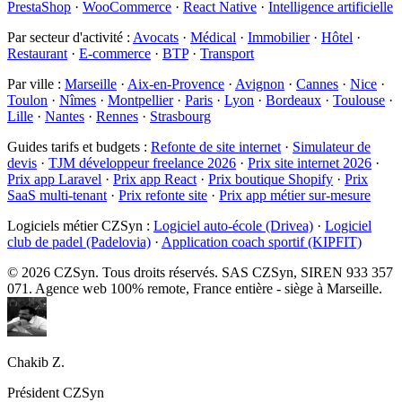
PrestaShop
·
WooCommerce
·
React Native
·
Intelligence artificielle
Par secteur d'activité
:
Avocats
·
Médical
·
Immobilier
·
Hôtel
·
Restaurant
·
E-commerce
·
BTP
·
Transport
Par ville
:
Marseille
·
Aix-en-Provence
·
Avignon
·
Cannes
·
Nice
·
Toulon
·
Nîmes
·
Montpellier
·
Paris
·
Lyon
·
Bordeaux
·
Toulouse
·
Lille
·
Nantes
·
Rennes
·
Strasbourg
Guides tarifs et budgets
:
Refonte de site internet
·
Simulateur de
devis
·
TJM développeur freelance 2026
·
Prix site internet 2026
·
Prix app Laravel
·
Prix app React
·
Prix boutique Shopify
·
Prix
SaaS multi-tenant
·
Prix refonte site
·
Prix app métier sur-mesure
Logiciels métier CZSyn
:
Logiciel auto-école (Drivea)
·
Logiciel
club de padel (Padelovia)
·
Application coach sportif (KIPFIT)
©
2026
CZSyn. Tous droits réservés. SAS CZSyn, SIREN 933 357
071. Agence web 100% remote, France entière - siège à Marseille.
Chakib Z.
Président CZSyn