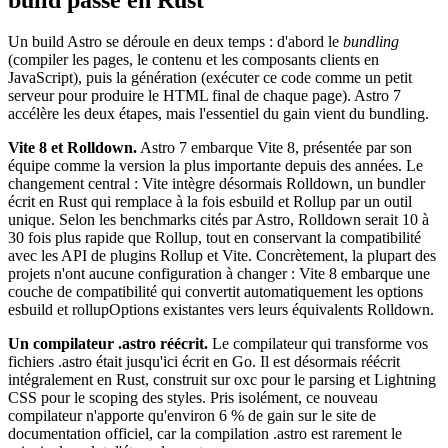
Un build Astro se déroule en deux temps : d'abord le
bundling
(compiler les pages, le contenu et les composants clients en
JavaScript), puis la génération (exécuter ce code comme un petit
serveur pour produire le HTML final de chaque page). Astro 7
accélère les deux étapes, mais l'essentiel du gain vient du bundling.
Vite 8 et Rolldown.
Astro 7 embarque Vite 8, présentée par son
équipe comme la version la plus importante depuis des années. Le
changement central : Vite intègre désormais Rolldown, un bundler
écrit en Rust qui remplace à la fois esbuild et Rollup par un outil
unique. Selon les benchmarks cités par Astro, Rolldown serait 10 à
30 fois plus rapide que Rollup, tout en conservant la compatibilité
avec les API de plugins Rollup et Vite. Concrètement, la plupart des
projets n'ont aucune configuration à changer : Vite 8 embarque une
couche de compatibilité qui convertit automatiquement les options
esbuild et rollupOptions existantes vers leurs équivalents Rolldown.
Un compilateur .astro réécrit.
Le compilateur qui transforme vos
fichiers .astro était jusqu'ici écrit en Go. Il est désormais réécrit
intégralement en Rust, construit sur oxc pour le parsing et Lightning
CSS pour le scoping des styles. Pris isolément, ce nouveau
compilateur n'apporte qu'environ 6 % de gain sur le site de
documentation officiel, car la compilation .astro est rarement le