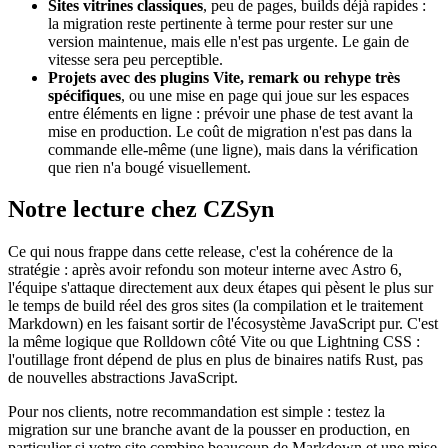
Sites vitrines classiques
, peu de pages, builds déjà rapides :
la migration reste pertinente à terme pour rester sur une
version maintenue, mais elle n'est pas urgente. Le gain de
vitesse sera peu perceptible.
Projets avec des plugins Vite, remark ou rehype très
spécifiques
, ou une mise en page qui joue sur les espaces
entre éléments en ligne : prévoir une phase de test avant la
mise en production. Le coût de migration n'est pas dans la
commande elle-même (une ligne), mais dans la vérification
que rien n'a bougé visuellement.
Notre lecture chez CZSyn
Ce qui nous frappe dans cette release, c'est la cohérence de la
stratégie : après avoir refondu son moteur interne avec Astro 6,
l'équipe s'attaque directement aux deux étapes qui pèsent le plus sur
le temps de build réel des gros sites (la compilation et le traitement
Markdown) en les faisant sortir de l'écosystème JavaScript pur. C'est
la même logique que Rolldown côté Vite ou que Lightning CSS :
l'outillage front dépend de plus en plus de binaires natifs Rust, pas
de nouvelles abstractions JavaScript.
Pour nos clients, notre recommandation est simple : testez la
migration sur une branche avant de la pousser en production, en
particulier si votre site combine beaucoup de Markdown et une mise