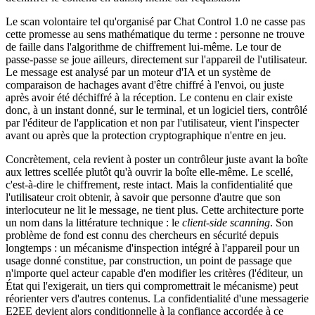
Le scan volontaire tel qu'organisé par Chat Control 1.0 ne casse pas
cette promesse au sens mathématique du terme : personne ne trouve
de faille dans l'algorithme de chiffrement lui-même. Le tour de
passe-passe se joue ailleurs, directement sur l'appareil de l'utilisateur.
Le message est analysé par un moteur d'IA et un système de
comparaison de hachages avant d'être chiffré à l'envoi, ou juste
après avoir été déchiffré à la réception. Le contenu en clair existe
donc, à un instant donné, sur le terminal, et un logiciel tiers, contrôlé
par l'éditeur de l'application et non par l'utilisateur, vient l'inspecter
avant ou après que la protection cryptographique n'entre en jeu.
Concrètement, cela revient à poster un contrôleur juste avant la boîte
aux lettres scellée plutôt qu'à ouvrir la boîte elle-même. Le scellé,
c'est-à-dire le chiffrement, reste intact. Mais la confidentialité que
l'utilisateur croit obtenir, à savoir que personne d'autre que son
interlocuteur ne lit le message, ne tient plus. Cette architecture porte
un nom dans la littérature technique : le
client-side scanning
. Son
problème de fond est connu des chercheurs en sécurité depuis
longtemps : un mécanisme d'inspection intégré à l'appareil pour un
usage donné constitue, par construction, un point de passage que
n'importe quel acteur capable d'en modifier les critères (l'éditeur, un
État qui l'exigerait, un tiers qui compromettrait le mécanisme) peut
réorienter vers d'autres contenus. La confidentialité d'une messagerie
E2EE devient alors conditionnelle à la confiance accordée à ce