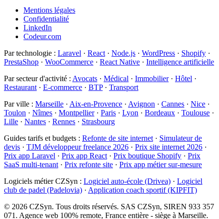
Mentions légales
Confidentialité
LinkedIn
Codeur.com
Par technologie
:
Laravel
·
React
·
Node.js
·
WordPress
·
Shopify
·
PrestaShop
·
WooCommerce
·
React Native
·
Intelligence artificielle
Par secteur d'activité
:
Avocats
·
Médical
·
Immobilier
·
Hôtel
·
Restaurant
·
E-commerce
·
BTP
·
Transport
Par ville
:
Marseille
·
Aix-en-Provence
·
Avignon
·
Cannes
·
Nice
·
Toulon
·
Nîmes
·
Montpellier
·
Paris
·
Lyon
·
Bordeaux
·
Toulouse
·
Lille
·
Nantes
·
Rennes
·
Strasbourg
Guides tarifs et budgets
:
Refonte de site internet
·
Simulateur de
devis
·
TJM développeur freelance 2026
·
Prix site internet 2026
·
Prix app Laravel
·
Prix app React
·
Prix boutique Shopify
·
Prix
SaaS multi-tenant
·
Prix refonte site
·
Prix app métier sur-mesure
Logiciels métier CZSyn
:
Logiciel auto-école (Drivea)
·
Logiciel
club de padel (Padelovia)
·
Application coach sportif (KIPFIT)
©
2026
CZSyn. Tous droits réservés. SAS CZSyn, SIREN 933 357
071. Agence web 100% remote, France entière - siège à Marseille.