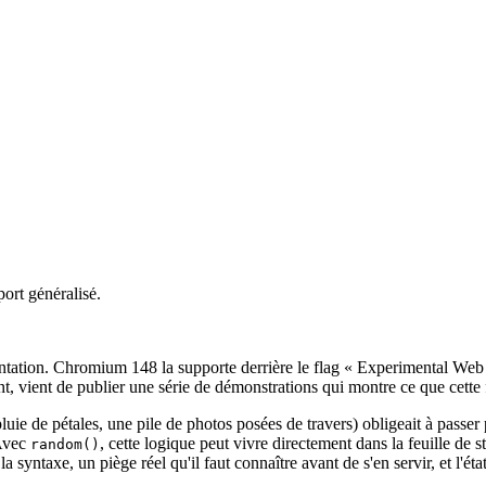
nt dans une propriété (position, taille, couleur, opacité) sans JavaScri
ément (il sera renommé per-element dans la spécification) : c'est ce qui 
ag Experimental Web Platform Features, Safari 26.2+ en partiel, aucun s
ort généralisé.
ntation. Chromium 148 la supporte derrière le flag « Experimental Web P
t, vient de publier une série de démonstrations qui montre ce que cette 
luie de pétales, une pile de photos posées de travers) obligeait à passer
 Avec
, cette logique peut vivre directement dans la feuille de 
random()
syntaxe, un piège réel qu'il faut connaître avant de s'en servir, et l'éta