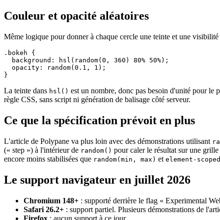
Couleur et opacité aléatoires
Même logique pour donner à chaque cercle une teinte et une visibilité
.bokeh {

  background: hsl(random(0, 360) 80% 50%);

  opacity: random(0.1, 1);

}
La teinte dans
est un nombre, donc pas besoin d'unité pour le 
hsl()
règle CSS, sans script ni génération de balisage côté serveur.
Ce que la spécification prévoit en plus
L'article de Polypane va plus loin avec des démonstrations utilisant
ra
(« step ») à l'intérieur de
pour caler le résultat sur une grill
random()
encore moins stabilisées que
et
random(min, max)
element-scope
Le support navigateur en juillet 2026
Chromium 148+
: supporté derrière le flag « Experimental We
Safari 26.2+
: support partiel. Plusieurs démonstrations de l'ar
Firefox
: aucun support à ce jour.