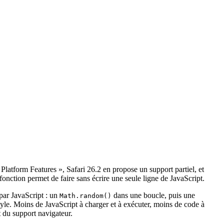
pt, mais une custom property random() se réévalue à chaque lecture :
permet à un cercle d'avoir une largeur et une hauteur identiques.
upport dans Firefox. Le navigateur de test Polypane (v29+)
latform Features », Safari 26.2 en propose un support partiel, et
fonction permet de faire sans écrire une seule ligne de JavaScript.
 par JavaScript : un
dans une boucle, puis une
Math.random()
style. Moins de JavaScript à charger et à exécuter, moins de code à
t du support navigateur.