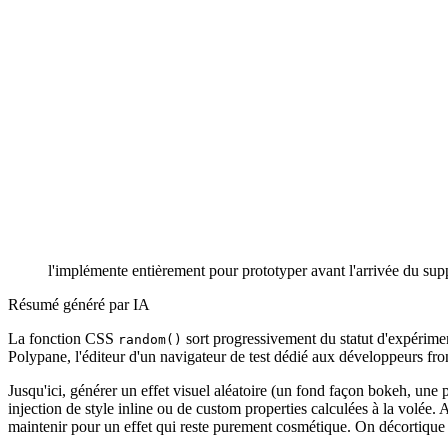
Ce qu'il faut retenir
.
▾
La fonction CSS random() calcule une valeur aléatoire directeme
width et height peuvent recevoir deux nombres différents.
Le mot-clé element-scoped fige une seule valeur aléatoire par él
État du support en juillet 2026 : Chromium 148+ derrière le fl
l'implémente entièrement pour prototyper avant l'arrivée du supp
Résumé généré par IA
La fonction CSS
sort progressivement du statut d'expérime
random()
Polypane, l'éditeur d'un navigateur de test dédié aux développeurs fron
Jusqu'ici, générer un effet visuel aléatoire (un fond façon bokeh, une p
injection de style inline ou de custom properties calculées à la volée.
maintenir pour un effet qui reste purement cosmétique. On décortique la 