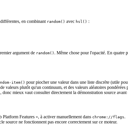
 différentes, en combinant
avec
:
random()
hsl()
premier argument de
. Même chose pour l'opacité. En quatre pr
random()
pour piocher une valeur dans une liste discrète (utile pou
ndom-item()
e de valeurs plutôt qu'un continuum, et des valeurs aléatoires pondérées p
, donc mieux vaut consulter directement la démonstration source avant d
d
b Platform Features », à activer manuellement dans
.
chrome://flags
ticle source ne fonctionnent pas encore correctement sur ce moteur.