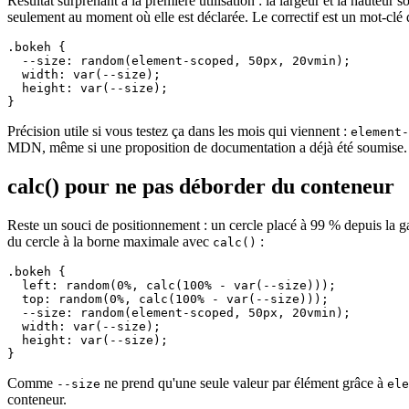
Résultat surprenant à la première utilisation : la largeur et la hauteur
seulement au moment où elle est déclarée. Le correctif est un mot-clé 
.bokeh {

  --size: random(element-scoped, 50px, 20vmin);

  width: var(--size);

  height: var(--size);

}
Précision utile si vous testez ça dans les mois qui viennent :
element-
MDN, même si une proposition de documentation a déjà été soumise.
calc() pour ne pas déborder du conteneur
Reste un souci de positionnement : un cercle placé à 99 % depuis la ga
du cercle à la borne maximale avec
:
calc()
.bokeh {

  left: random(0%, calc(100% - var(--size)));

  top: random(0%, calc(100% - var(--size)));

  --size: random(element-scoped, 50px, 20vmin);

  width: var(--size);

  height: var(--size);

}
Comme
ne prend qu'une seule valeur par élément grâce à
--size
ele
conteneur.