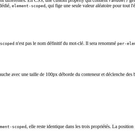
 sont différentes. En CSS, une custom property qui contient
gén
random()
dédié,
, qui fige une seule valeur aléatoire pour tout l'
element-scoped
n'est pas le nom définitif du mot-clé. Il sera renommé
scoped
per-ele
uche avec une taille de 100px déborde du conteneur et déclenche des barr
, elle reste identique dans les trois propriétés. La position
ment-scoped