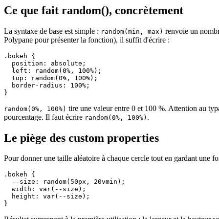
Ce que fait random(), concrètement
La syntaxe de base est simple :
renvoie un nombre
random(min, max)
Polypane pour présenter la fonction), il suffit d'écrire :
.bokeh {

  position: absolute;

  left: random(0%, 100%);

  top: random(0%, 100%);

  border-radius: 100%;

}
tire une valeur entre 0 et 100 %. Attention au ty
random(0%, 100%)
pourcentage. Il faut écrire
.
random(0%, 100%)
Le piège des custom properties
Pour donner une taille aléatoire à chaque cercle tout en gardant une form
.bokeh {

  --size: random(50px, 20vmin);

  width: var(--size);

  height: var(--size);

}