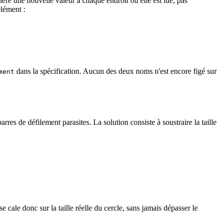
ère une nouvelle valeur à chaque endroit où elle est lue, pas
élément :
dans la spécification. Aucun des deux noms n'est encore figé sur
ment
es de défilement parasites. La solution consiste à soustraire la taille
 se cale donc sur la taille réelle du cercle, sans jamais dépasser le