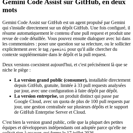
Gemini Code Assist sur GitHub, en deux
mots
Gemini Code Assist sur GitHub est un agent propulsé par Gemini
qui s'installe directement sur un dépôt GitHub. Une fois configuré, il
résume automatiquement le contenu d'une pull request et produit une
revue de code détaillée. Vous pouvez ensuite dialoguer avec lui dans
les commentaires : poser une question sur sa relecture, ou le solliciter
explicitement avec le tag
pour qu'il aille chercher du
/gemini
contexte supplémentaire dans le dépôt et la pull request.
Deux versions coexistent aujourd'hui, et c'est précisément là que se
niche le piège :
La version grand public (consumer),
installable directement
depuis GitHub, gratuite, limitée à 33 pull requests analysées
par jour, avec une configuration à faire dépôt par dépôt.
La version entreprise,
un produit distinct qui passe par
Google Cloud, avec un quota de plus de 100 pull requests par
jour, une gestion centralisée sur plusieurs dépôts et le support
de GitHub Enterprise Server et Cloud.
C'est bien la version grand public, celle que la plupart des petites
équipes et développeurs indépendants ont adoptée parce qu'elle ne
coûtait rien à essayer, qui ferme le 17 juillet 2026.