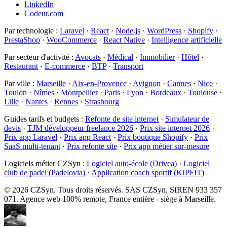
LinkedIn
Codeur.com
Par technologie
:
Laravel
·
React
·
Node.js
·
WordPress
·
Shopify
·
PrestaShop
·
WooCommerce
·
React Native
·
Intelligence artificielle
Par secteur d'activité
:
Avocats
·
Médical
·
Immobilier
·
Hôtel
·
Restaurant
·
E-commerce
·
BTP
·
Transport
Par ville
:
Marseille
·
Aix-en-Provence
·
Avignon
·
Cannes
·
Nice
·
Toulon
·
Nîmes
·
Montpellier
·
Paris
·
Lyon
·
Bordeaux
·
Toulouse
·
Lille
·
Nantes
·
Rennes
·
Strasbourg
Guides tarifs et budgets
:
Refonte de site internet
·
Simulateur de
devis
·
TJM développeur freelance 2026
·
Prix site internet 2026
·
Prix app Laravel
·
Prix app React
·
Prix boutique Shopify
·
Prix
SaaS multi-tenant
·
Prix refonte site
·
Prix app métier sur-mesure
Logiciels métier CZSyn
:
Logiciel auto-école (Drivea)
·
Logiciel
club de padel (Padelovia)
·
Application coach sportif (KIPFIT)
©
2026
CZSyn. Tous droits réservés. SAS CZSyn, SIREN 933 357
071. Agence web 100% remote, France entière - siège à Marseille.