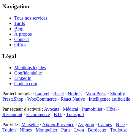
Navigation
Tous nos services
Tarifs
Blog
À propos
Contact
Offres
Légal
Mentions légales
Confidentialité
LinkedIn
Codeur.com
Par technologie
:
Laravel
·
React
·
Node.js
·
WordPress
·
Shopify
·
PrestaShop
·
WooCommerce
·
React Native
·
Intelligence artificielle
Par secteur d'activité
:
Avocats
·
Médical
·
Immobilier
·
Hôtel
·
Restaurant
·
E-commerce
·
BTP
·
Transport
Par ville
:
Marseille
·
Aix-en-Provence
·
Avignon
·
Cannes
·
Nice
·
Toulon
·
Nîmes
·
Montpellier
·
Paris
·
Lyon
·
Bordeaux
·
Toulouse
·