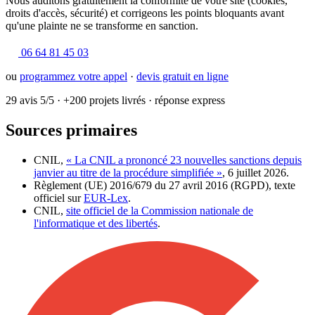
Nous auditons gratuitement la conformité de votre site (cookies,
droits d'accès, sécurité) et corrigeons les points bloquants avant
qu'une plainte ne se transforme en sanction.
06 64 81 45 03
ou
programmez votre appel
·
devis gratuit en ligne
29 avis 5/5
·
+200 projets livrés
·
réponse express
Sources primaires
CNIL,
« La CNIL a prononcé 23 nouvelles sanctions depuis
janvier au titre de la procédure simplifiée »
, 6 juillet 2026.
Règlement (UE) 2016/679 du 27 avril 2016 (RGPD), texte
officiel sur
EUR-Lex
.
CNIL,
site officiel de la Commission nationale de
l'informatique et des libertés
.