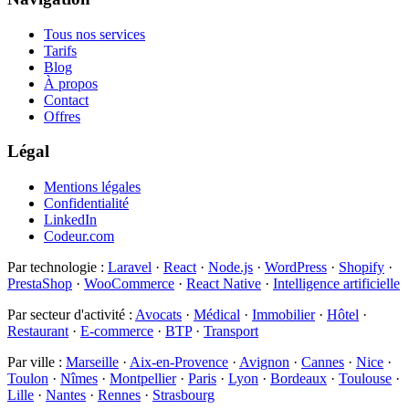
Tous nos services
Tarifs
Blog
À propos
Contact
Offres
Légal
Mentions légales
Confidentialité
LinkedIn
Codeur.com
Par technologie
:
Laravel
·
React
·
Node.js
·
WordPress
·
Shopify
·
PrestaShop
·
WooCommerce
·
React Native
·
Intelligence artificielle
Par secteur d'activité
:
Avocats
·
Médical
·
Immobilier
·
Hôtel
·
Restaurant
·
E-commerce
·
BTP
·
Transport
Par ville
:
Marseille
·
Aix-en-Provence
·
Avignon
·
Cannes
·
Nice
·
Toulon
·
Nîmes
·
Montpellier
·
Paris
·
Lyon
·
Bordeaux
·
Toulouse
·
Lille
·
Nantes
·
Rennes
·
Strasbourg