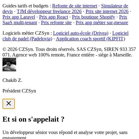
Guides tarifs et budgets
:
Refonte de site internet
·
Simulateur de
devis
·
TJM développeur freelance 2026
·
Prix site internet 2026
·
Prix app Laravel
·
Prix app React
·
Prix boutique Shopify
·
Prix
SaaS multi-tenant
·
Prix refonte site
·
Prix app métier sur-mesure
Logiciels métier CZSyn
:
Logiciel auto-école (Drivea)
·
Logiciel
club de padel (Padelovia)
·
Application coach sportif (KIPFIT)
©
2026
CZSyn. Tous droits réservés. SAS CZSyn, SIREN 933 357
071. Agence web 100% remote, France entière - siège à Marseille.
Chakib Z.
Président CZSyn
Et si on s'appelait ?
Un développeur sénior vous répond et analyse votre projet, sans
engagement.