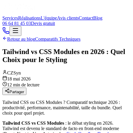
Services
Réalisations
L'équipe
Avis clients
Contact
Blog
06 64 81 45 03
Devis gratuit
Retour au blog
Comparatifs Techniques
Tailwind vs CSS Modules en 2026 : Quel
Choix pour le Styling
CZSyn
18 mai 2026
12 min de lecture
Partager
Tailwind CSS ou CSS Modules ? Comparatif technique 2026 :
productivité, performance, maintenabilité, taille du bundle. Quel
choix pour quel projet.
Tailwind CSS vs CSS Modules
: le débat styling en 2026.
Tailwind est devenu le standard de facto en front-end moderne