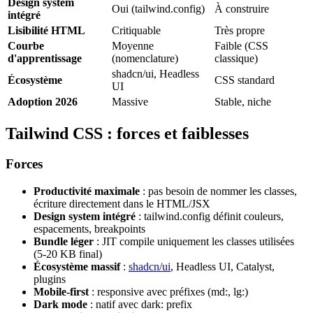
Design system
Oui (tailwind.config)
À construire
intégré
Lisibilité HTML
Critiquable
Très propre
Courbe
Moyenne
Faible (CSS
d'apprentissage
(nomenclature)
classique)
shadcn/ui, Headless
Écosystème
CSS standard
UI
Adoption 2026
Massive
Stable, niche
Tailwind CSS : forces et faiblesses
Forces
Productivité maximale
: pas besoin de nommer les classes,
écriture directement dans le HTML/JSX
Design system intégré
: tailwind.config définit couleurs,
espacements, breakpoints
Bundle léger
: JIT compile uniquement les classes utilisées
(5-20 KB final)
Écosystème massif
:
shadcn/ui
, Headless UI, Catalyst,
plugins
Mobile-first
: responsive avec préfixes (md:, lg:)
Dark mode
: natif avec dark: prefix