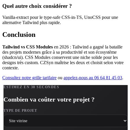
Quel autre choix considérer ?
Vanilla-extract pour le type-safe CSS-in-TS, UnoCSS pour une
alternative Tailwind plus rapide.
Conclusion
Tailwind vs CSS Modules
en 2026 : Tailwind a gagné la bataille
des projets modernes grâce à sa productivité et son écosystème
(shadcn/ui). CSS Modules conservent une niche solide pour les
designs très custom. CZSyn maîtrise les deux et choisit selon votre
contexte.
Consultez notre grille tarifaire
ou
appelez-nous au 06 64 81 45 03
.
ESTIMEZ EN 30 SECONDES
Combien va coûter votre projet ?
TYPE DE PROJET