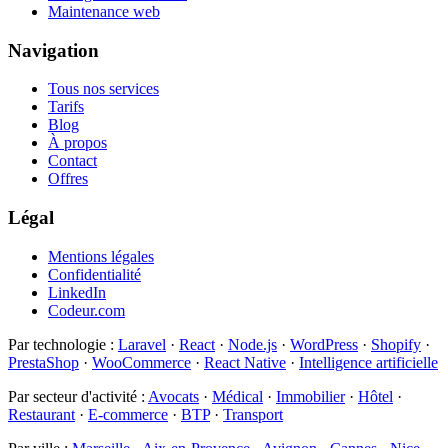
Maintenance web
Navigation
Tous nos services
Tarifs
Blog
À propos
Contact
Offres
Légal
Mentions légales
Confidentialité
LinkedIn
Codeur.com
Par technologie
:
Laravel
·
React
·
Node.js
·
WordPress
·
Shopify
·
PrestaShop
·
WooCommerce
·
React Native
·
Intelligence artificielle
Par secteur d'activité
:
Avocats
·
Médical
·
Immobilier
·
Hôtel
·
Restaurant
·
E-commerce
·
BTP
·
Transport