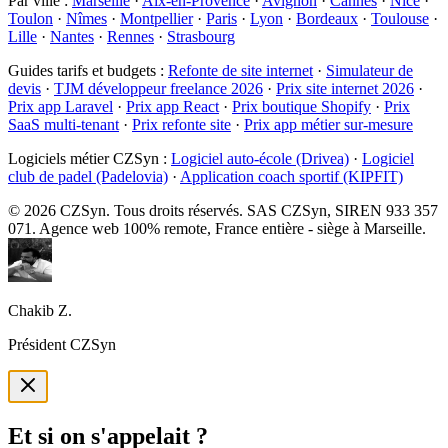
Par ville
:
Marseille
·
Aix-en-Provence
·
Avignon
·
Cannes
·
Nice
·
Toulon
·
Nîmes
·
Montpellier
·
Paris
·
Lyon
·
Bordeaux
·
Toulouse
·
Lille
·
Nantes
·
Rennes
·
Strasbourg
Guides tarifs et budgets
:
Refonte de site internet
·
Simulateur de
devis
·
TJM développeur freelance 2026
·
Prix site internet 2026
·
Prix app Laravel
·
Prix app React
·
Prix boutique Shopify
·
Prix
SaaS multi-tenant
·
Prix refonte site
·
Prix app métier sur-mesure
Logiciels métier CZSyn
:
Logiciel auto-école (Drivea)
·
Logiciel
club de padel (Padelovia)
·
Application coach sportif (KIPFIT)
©
2026
CZSyn. Tous droits réservés. SAS CZSyn, SIREN 933 357
071. Agence web 100% remote, France entière - siège à Marseille.
Chakib Z.
Président CZSyn
Et si on s'appelait ?