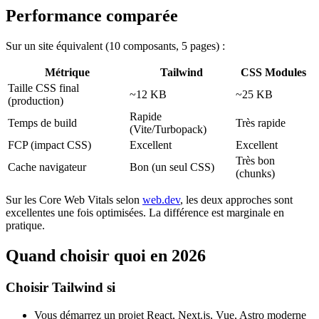
Performance comparée
Sur un site équivalent (10 composants, 5 pages) :
Métrique
Tailwind
CSS Modules
Taille CSS final
~12 KB
~25 KB
(production)
Rapide
Temps de build
Très rapide
(Vite/Turbopack)
FCP (impact CSS)
Excellent
Excellent
Très bon
Cache navigateur
Bon (un seul CSS)
(chunks)
Sur les Core Web Vitals selon
web.dev
, les deux approches sont
excellentes une fois optimisées. La différence est marginale en
pratique.
Quand choisir quoi en 2026
Choisir Tailwind si
Vous démarrez un projet React, Next.js, Vue, Astro moderne