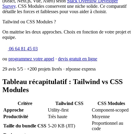
(React, Next.js, Vue, Astro) selon
Stack Overflow Developer
Survey
. CSS Modules conservent une niche solide. Ce comparatif
détaille les forces et faiblesses pour vous aider à choisir.
Tailwind ou CSS Modules ?
On maitrise les deux approches. Choix en fonction de votre projet et
equipe.
06 64 81 45 03
ou
programmez votre appel
·
devis gratuit en ligne
29 avis 5/5
·
+200 projets livrés
·
réponse express
Tableau récapitulatif : Tailwind vs CSS
Modules
Critère
Tailwind CSS
CSS Modules
Approche
Utility-first
Component-scoped
Productivité
Très haute
Moyenne
Proportionnel au
Taille du bundle CSS
5-20 KB (JIT)
code