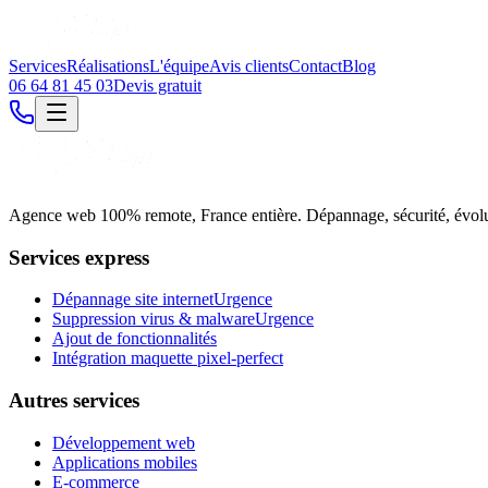
Services
Réalisations
L'équipe
Avis clients
Contact
Blog
06 64 81 45 03
Devis gratuit
Agence web 100% remote, France entière. Dépannage, sécurité, évolutio
Services express
Dépannage site internet
Urgence
Suppression virus & malware
Urgence
Ajout de fonctionnalités
Intégration maquette pixel-perfect
Autres services
Développement web
Applications mobiles
E-commerce