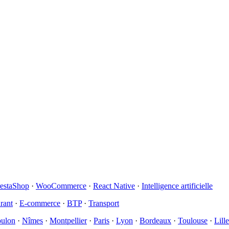
restaShop
·
WooCommerce
·
React Native
·
Intelligence artificielle
rant
·
E-commerce
·
BTP
·
Transport
ulon
·
Nîmes
·
Montpellier
·
Paris
·
Lyon
·
Bordeaux
·
Toulouse
·
Lille