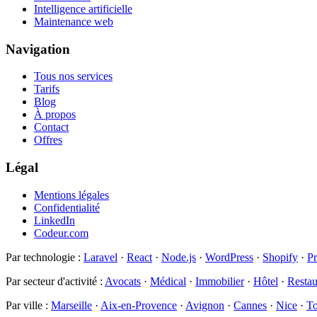
Intelligence artificielle
Maintenance web
Navigation
Tous nos services
Tarifs
Blog
À propos
Contact
Offres
Légal
Mentions légales
Confidentialité
LinkedIn
Codeur.com
Par technologie
:
Laravel
·
React
·
Node.js
·
WordPress
·
Shopify
·
P
Par secteur d'activité
:
Avocats
·
Médical
·
Immobilier
·
Hôtel
·
Restau
Par ville
:
Marseille
·
Aix-en-Provence
·
Avignon
·
Cannes
·
Nice
·
To