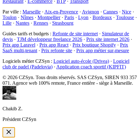
Restaurant
·
E-commerce
·
BTP
·
Transport
Par ville
:
Marseille
·
Aix-en-Provence
·
Avignon
·
Cannes
·
Nice
·
Toulon
·
Nîmes
·
Montpellier
·
Paris
·
Lyon
·
Bordeaux
·
Toulouse
·
Lille
·
Nantes
·
Rennes
·
Strasbourg
Guides tarifs et budgets
:
Refonte de site internet
·
Simulateur de
devis
·
TJM développeur freelance 2026
·
Prix site internet 2026
·
Prix app Laravel
·
Prix app React
·
Prix boutique Shopify
·
Prix
SaaS multi-tenant
·
Prix refonte site
·
Prix app métier sur-mesure
Logiciels métier CZSyn
:
Logiciel auto-école (Drivea)
·
Logiciel
club de padel (Padelovia)
·
Application coach sportif (KIPFIT)
©
2026
CZSyn. Tous droits réservés. SAS CZSyn, SIREN 933 357
071. Agence web 100% remote, France entière - siège à Marseille.
Chakib Z.
Président CZSyn