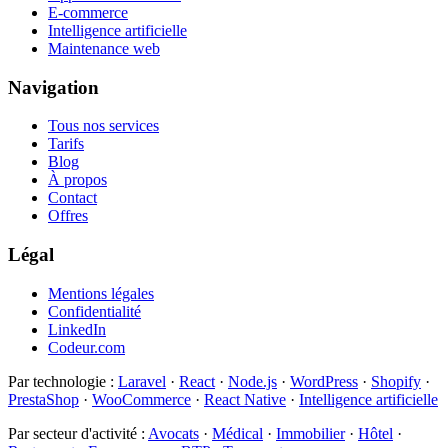
E-commerce
Intelligence artificielle
Maintenance web
Navigation
Tous nos services
Tarifs
Blog
À propos
Contact
Offres
Légal
Mentions légales
Confidentialité
LinkedIn
Codeur.com
Par technologie
:
Laravel
·
React
·
Node.js
·
WordPress
·
Shopify
·
PrestaShop
·
WooCommerce
·
React Native
·
Intelligence artificielle
Par secteur d'activité
:
Avocats
·
Médical
·
Immobilier
·
Hôtel
·