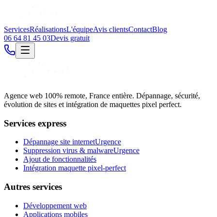
Services
Réalisations
L'équipe
Avis clients
Contact
Blog
06 64 81 45 03
Devis gratuit
Agence web 100% remote, France entière. Dépannage, sécurité,
évolution de sites et intégration de maquettes pixel perfect.
Services express
Dépannage site internet
Urgence
Suppression virus & malware
Urgence
Ajout de fonctionnalités
Intégration maquette pixel-perfect
Autres services
Développement web
Applications mobiles