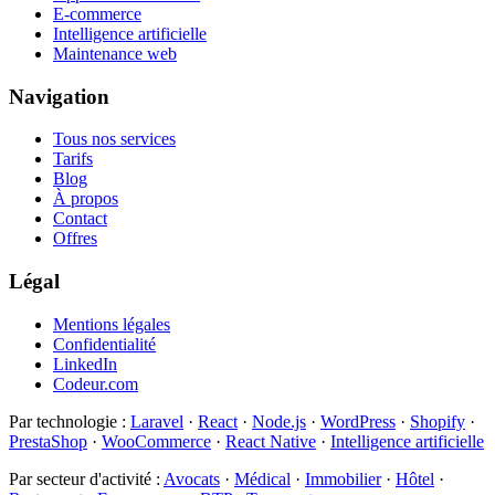
E-commerce
Intelligence artificielle
Maintenance web
Navigation
Tous nos services
Tarifs
Blog
À propos
Contact
Offres
Légal
Mentions légales
Confidentialité
LinkedIn
Codeur.com
Par technologie
:
Laravel
·
React
·
Node.js
·
WordPress
·
Shopify
·
PrestaShop
·
WooCommerce
·
React Native
·
Intelligence artificielle
Par secteur d'activité
:
Avocats
·
Médical
·
Immobilier
·
Hôtel
·