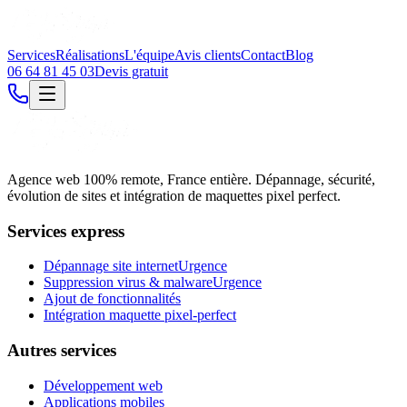
Services
Réalisations
L'équipe
Avis clients
Contact
Blog
06 64 81 45 03
Devis gratuit
Agence web 100% remote, France entière. Dépannage, sécurité,
évolution de sites et intégration de maquettes pixel perfect.
Services express
Dépannage site internet
Urgence
Suppression virus & malware
Urgence
Ajout de fonctionnalités
Intégration maquette pixel-perfect
Autres services
Développement web
Applications mobiles